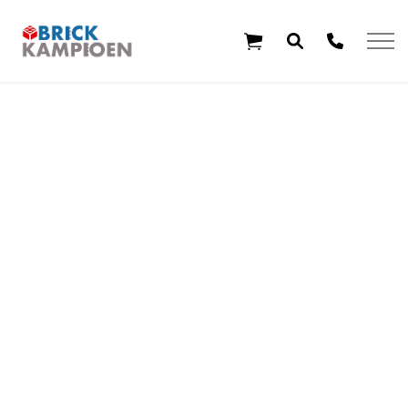
Overslaan en ga direct naar de inhoud
Home
Thema's
Leeftijd
Aanbiedingen
Exclusieve sets