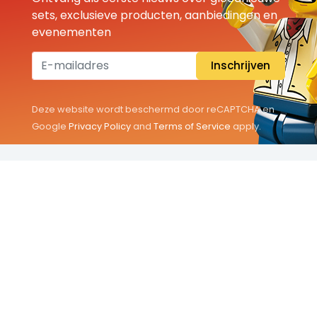
sets, exclusieve producten, aanbiedingen en
evenementen
Inschrijven
Deze website wordt beschermd door reCAPTCHA en
Google
Privacy Policy
and
Terms of Service
apply.
THEMA'S
Classic
Friends
City
Minifigures