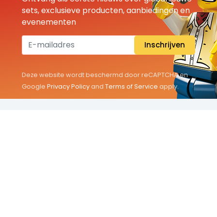
sets, exclusieve producten, aanbiedingen en
evenementen
Inschrijven
Deze website wordt beschermd door reCAPTCHA en
Google
Privacy Policy
and
Terms of Service
apply.
THEMA'S
Classic
Friends
City
Minifigures