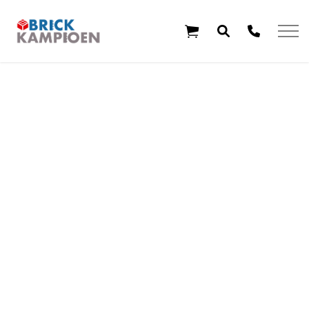
Overslaan en ga direct naar de inhoud
Home
Thema's
Leeftijd
Aanbiedingen
Exclusieve sets