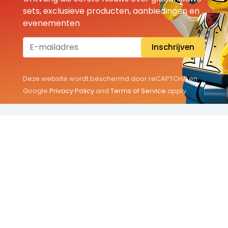
sets, exclusieve producten, aanbiedingen en
evenementen
Inschrijven
Deze website wordt beschermd door reCAPTCHA en
Google
Privacy Policy
and
Terms of Service
apply.
THEMA'S
Classic
Friends
City
Minifigures