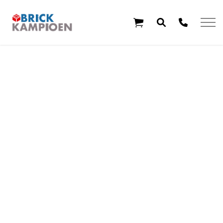
Overslaan en ga direct naar de inhoud
Home
Thema's
Leeftijd
Aanbiedingen
Exclusieve sets