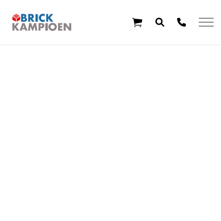
Overslaan en ga direct naar de inhoud
Home
Thema's
Leeftijd
Aanbiedingen
Exclusieve sets