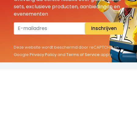
sets, exclusieve producten, aanbiedingen en
evenementen
Inschrijven
Deze website wordt beschermd door reCAPTCHA en
Google
Privacy Policy
and
Terms of Service
apply.
THEMA'S
Classic
Friends
City
Minifigures