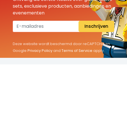
sets, exclusieve producten, aanbiedingen en
evenementen
Inschrijven
Deze website wordt beschermd door reCAPTCHA en
Google
Privacy Policy
and
Terms of Service
apply.
THEMA'S
Classic
Friends
City
Minifigures