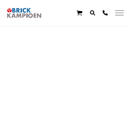
Overslaan en ga direct naar de inhoud
Home
Thema's
Leeftijd
Aanbiedingen
Exclusieve sets