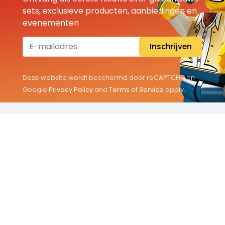
sets, exclusieve producten, aanbiedingen en
evenementen
Inschrijven
Deze website wordt beschermd door reCAPTCHA en
Google
Privacy Policy
and
Terms of Service
apply.
THEMA'S
Classic
Friends
City
Minifigures