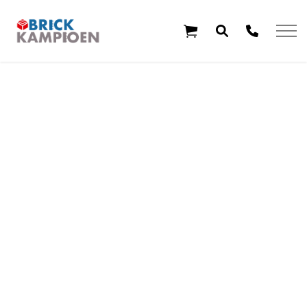
Overslaan en ga direct naar de inhoud
Home
Thema's
Leeftijd
Aanbiedingen
Exclusieve sets