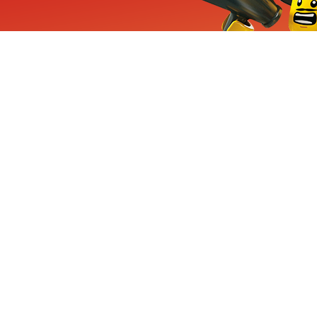
ieuwe sets, exclusieve
enten
Inschrijven
CHA en Google
Privacy
KLANTENSE
Mindstorms
Contact Op