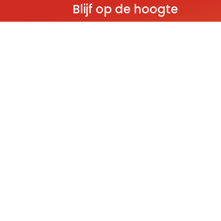
Blijf op de hoogte
Ontvang als eerste nieuws over gloedn
producten, aanbiedingen en evenem
Deze website wordt beschermd door reCAPT
Policy
and
Terms of Service
apply.
THEMA'S
Classic
Ninjago