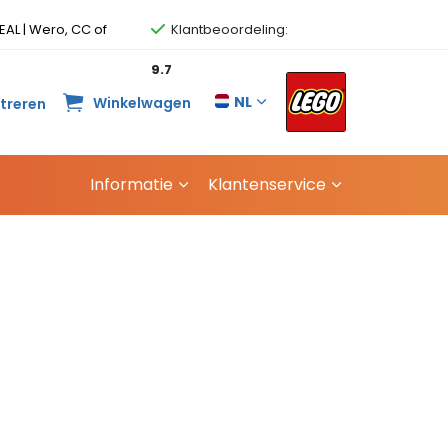
EAL | Wero, CC of
Klantbeoordeling:
9.7
NL
Winkelwagen
streren
Informatie
Klantenservice