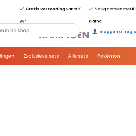
Overslaan en ga direct naar de inhoud
Gratis verzending
vanaf €
Veilig betalen met iD
99*
Klarna
Inloggen of regi
dingen
Exclusieve sets
Alle sets
Pokémon