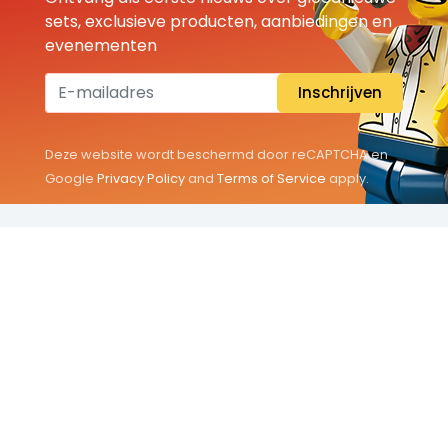
sets, exclusieve producten, aanbiedingen en
evenementen
Inschrijven
Deze website wordt beschermd door reCAPTCHA en
Google
Privacy Policy
and
Terms of Service
apply.
THEMA'S
Classic
Friends
City
Minifigures