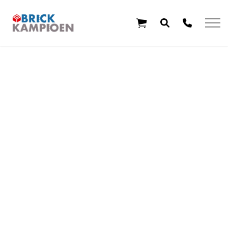
Overslaan en ga direct naar de inhoud
Home
Thema's
Leeftijd
Aanbiedingen
Exclusieve sets