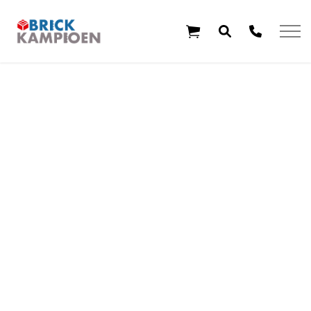
Overslaan en ga direct naar de inhoud
Home
Thema's
Leeftijd
Aanbiedingen
Exclusieve sets