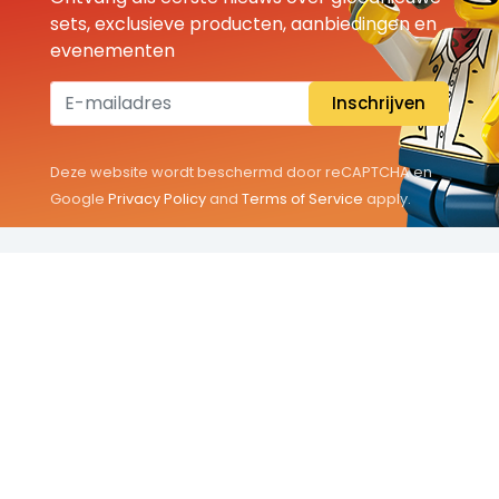
sets, exclusieve producten, aanbiedingen en
evenementen
Inschrijven
Deze website wordt beschermd door reCAPTCHA en
Google
Privacy Policy
and
Terms of Service
apply.
THEMA'S
Classic
Friends
City
Minifigures