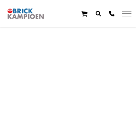
Overslaan en ga direct naar de inhoud
Home
Thema's
Leeftijd
Aanbiedingen
Exclusieve sets