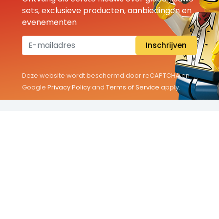
sets, exclusieve producten, aanbiedingen en
evenementen
Inschrijven
Deze website wordt beschermd door reCAPTCHA en
Google
Privacy Policy
and
Terms of Service
apply.
THEMA'S
Classic
Friends
City
Minifigures