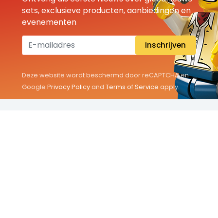
sets, exclusieve producten, aanbiedingen en
evenementen
Inschrijven
Deze website wordt beschermd door reCAPTCHA en
Google
Privacy Policy
and
Terms of Service
apply.
THEMA'S
Classic
Friends
City
Minifigures