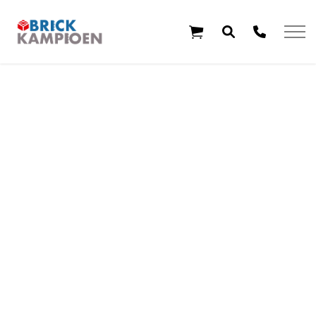
Overslaan en ga direct naar de inhoud
Home
Thema's
Leeftijd
Aanbiedingen
Exclusieve sets