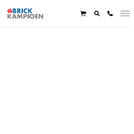
Overslaan en ga direct naar de inhoud
Home
Thema's
Leeftijd
Aanbiedingen
Exclusieve sets