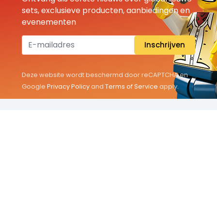
sets, exclusieve producten, aanbiedingen en
evenementen
Inschrijven
Deze website wordt beschermd door reCAPTCHA en
Google
Privacy Policy
and
Terms of Service
apply.
THEMA'S
Classic
Friends
City
Minifigures