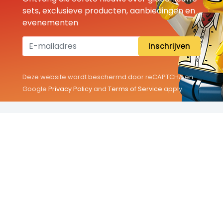
sets, exclusieve producten, aanbiedingen en
evenementen
Inschrijven
Deze website wordt beschermd door reCAPTCHA en
Google
Privacy Policy
and
Terms of Service
apply.
THEMA'S
Classic
Friends
City
Minifigures