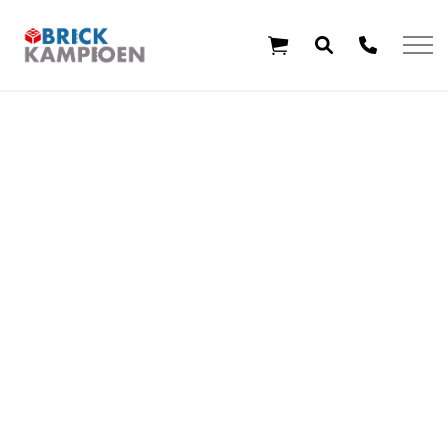
Overslaan en ga direct naar de inhoud
Home
Thema's
Leeftijd
Aanbiedingen
Exclusieve sets