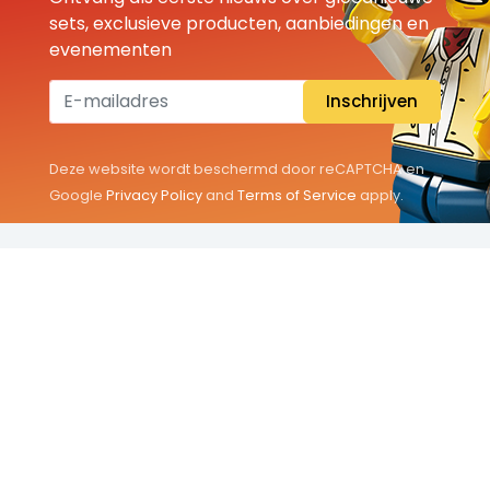
sets, exclusieve producten, aanbiedingen en
evenementen
Inschrijven
Deze website wordt beschermd door reCAPTCHA en
Google
Privacy Policy
and
Terms of Service
apply.
THEMA'S
Classic
Friends
City
Minifigures