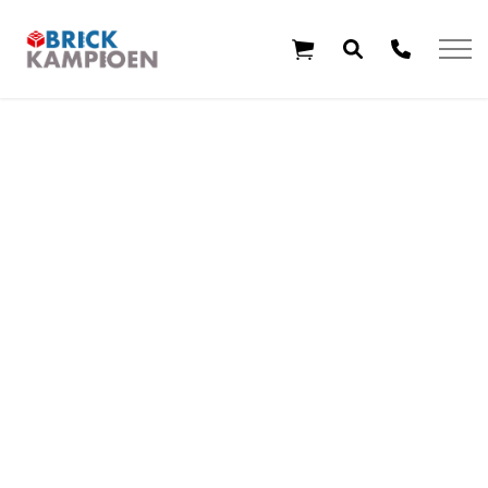
Overslaan en ga direct naar de inhoud
Home
Thema's
Leeftijd
Aanbiedingen
Exclusieve sets