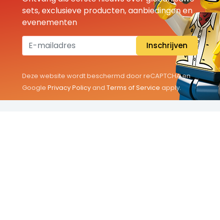
sets, exclusieve producten, aanbiedingen en
evenementen
Inschrijven
Deze website wordt beschermd door reCAPTCHA en
Google
Privacy Policy
and
Terms of Service
apply.
THEMA'S
Classic
Friends
City
Minifigures