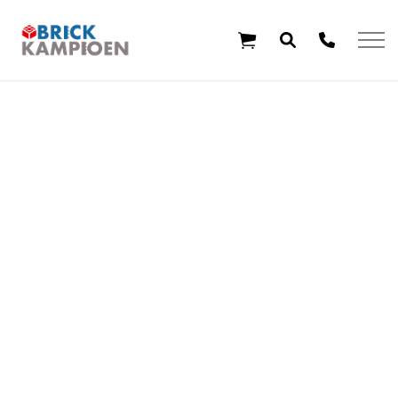
Overslaan en ga direct naar de inhoud
Home
Thema's
Leeftijd
Aanbiedingen
Exclusieve sets