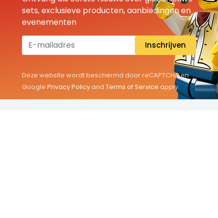
sets, exclusieve producten, aanbiedingen en
evenementen
Inschrijven
Deze website wordt beschermd door reCAPTCHA en
Google
Privacy Policy
and
Terms of Service
apply.
THEMA'S
Classic
Friends
City
Minifigures