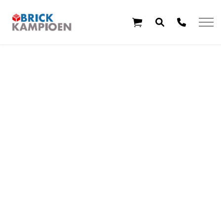
Overslaan en ga direct naar de inhoud
Home
Thema's
Leeftijd
Aanbiedingen
Exclusieve sets