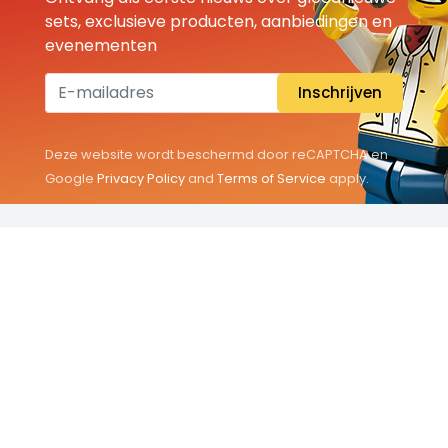
sets, exclusieve producten, aanbiedingen en
evenementen
Inschrijven
Deze website wordt beschermd door reCAPTCHA en
Google
Privacy Policy
and
Terms of Service
apply.
THEMA'S
Classic
Friends
City
Minifigures