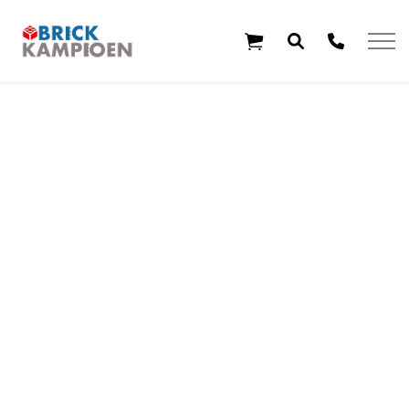
Overslaan en ga direct naar de inhoud
Home
Thema's
Leeftijd
Aanbiedingen
Exclusieve sets