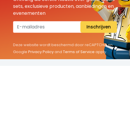
sets, exclusieve producten, aanbiedingen en
evenementen
Inschrijven
Deze website wordt beschermd door reCAPTCHA en
Google
Privacy Policy
and
Terms of Service
apply.
THEMA'S
Classic
Friends
City
Minifigures