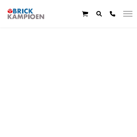
Overslaan en ga direct naar de inhoud
Home
Thema's
Leeftijd
Aanbiedingen
Exclusieve sets