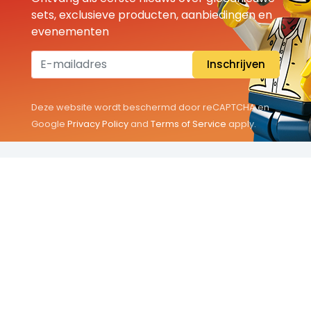
sets, exclusieve producten, aanbiedingen en
evenementen
Inschrijven
Deze website wordt beschermd door reCAPTCHA en
Google
Privacy Policy
and
Terms of Service
apply.
THEMA'S
Classic
Friends
City
Minifigures