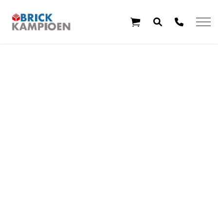
Overslaan en ga direct naar de inhoud
Home
Thema's
Leeftijd
Aanbiedingen
Exclusieve sets