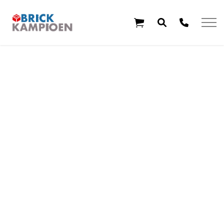
Overslaan en ga direct naar de inhoud
Home
Thema's
Leeftijd
Aanbiedingen
Exclusieve sets