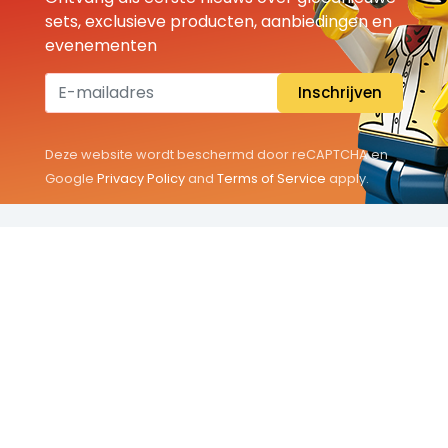
sets, exclusieve producten, aanbiedingen en
evenementen
Inschrijven
Deze website wordt beschermd door reCAPTCHA en
Google
Privacy Policy
and
Terms of Service
apply.
THEMA'S
Classic
Friends
City
Minifigures