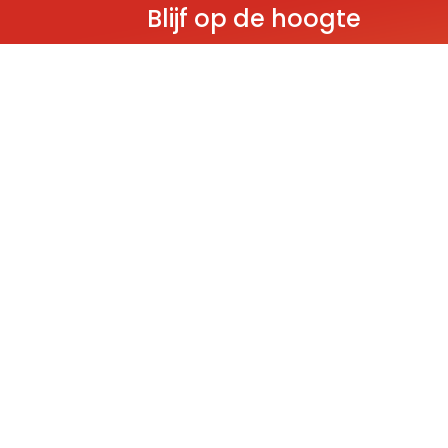
Blijf op de hoogte
Ontvang als eerste nieuws over gloedn
producten, aanbiedingen en evenem
Deze website wordt beschermd door reCAPT
Policy
and
Terms of Service
apply.
THEMA'S
Classic
Ninjago