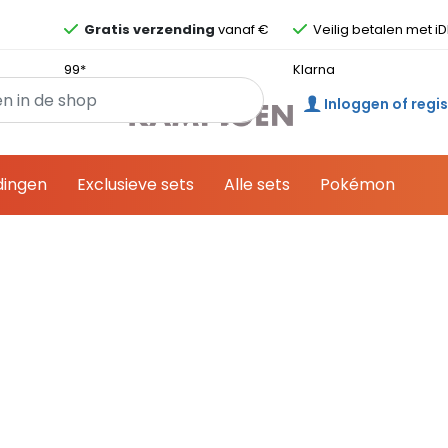
Overslaan en ga direct naar de inhoud
Gratis verzending
vanaf €
Veilig betalen met iD
99*
Klarna
Inloggen of regi
dingen
Exclusieve sets
Alle sets
Pokémon