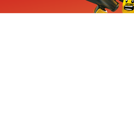
ieuwe sets, exclusieve
enten
Inschrijven
CHA en Google
Privacy
KLANTENSE
Mindstorms
Contact Op