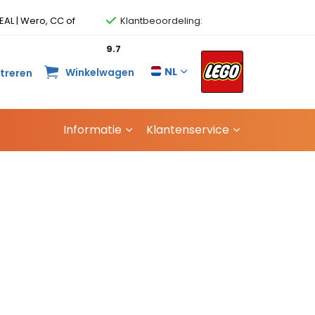
EAL | Wero, CC of
Klantbeoordeling:
9.7
NL
Winkelwagen
streren
Informatie
Klantenservice