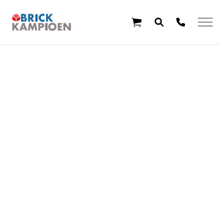
Overslaan en ga direct naar de inhoud
Home
Thema's
Leeftijd
Aanbiedingen
Exclusieve sets