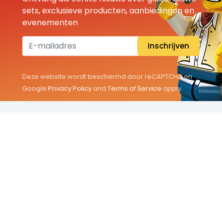
sets, exclusieve producten, aanbiedingen en
evenementen
Inschrijven
Deze website wordt beschermd door reCAPTCHA en
Google
Privacy Policy
and
Terms of Service
apply.
THEMA'S
Classic
Friends
City
Minifigures