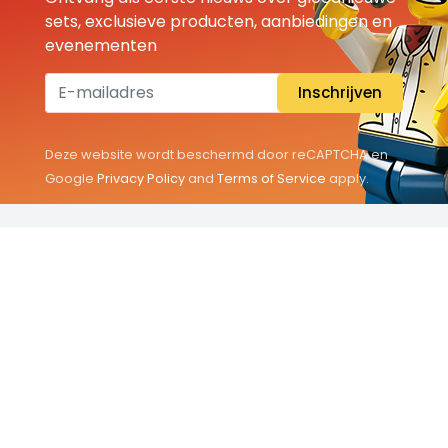
sets, exclusieve producten, aanbiedingen en
evenementen
Inschrijven
Deze website wordt beschermd door reCAPTCHA en
Google
Privacy Policy
and
Terms of Service
apply.
THEMA'S
Classic
Friends
City
Minifigures