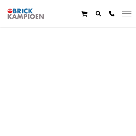
Overslaan en ga direct naar de inhoud
Home
Thema's
Leeftijd
Aanbiedingen
Exclusieve sets