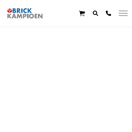
Overslaan en ga direct naar de inhoud
Home
Thema's
Leeftijd
Aanbiedingen
Exclusieve sets