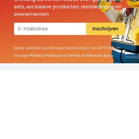
sets, exclusieve producten, aanbiedingen en
evenementen
Inschrijven
Deze website wordt beschermd door reCAPTCHA en
Google
Privacy Policy
and
Terms of Service
apply.
THEMA'S
Classic
Friends
City
Minifigures