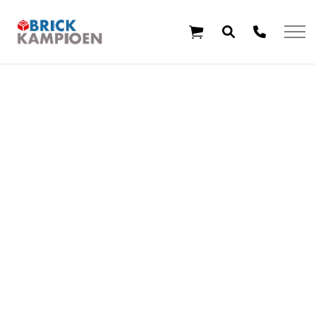
Overslaan en ga direct naar de inhoud
Home
Thema's
Leeftijd
Aanbiedingen
Exclusieve sets