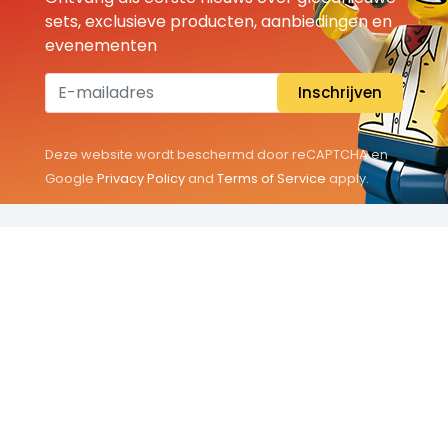
sets, exclusieve producten, aanbiedingen en
evenementen
Inschrijven
Deze website wordt beschermd door reCAPTCHA en
Google
Privacy Policy
and
Terms of Service
apply.
THEMA'S
Classic
Friends
City
Minifigures