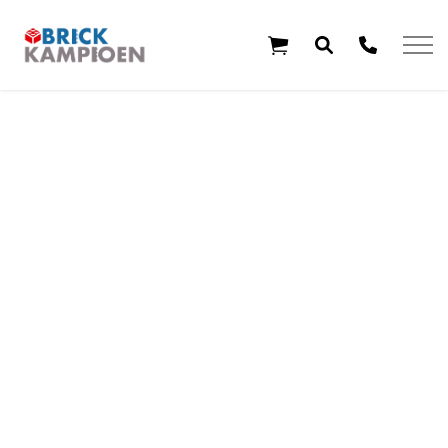
Overslaan en ga direct naar de inhoud
Home
Thema's
Leeftijd
Aanbiedingen
Exclusieve sets