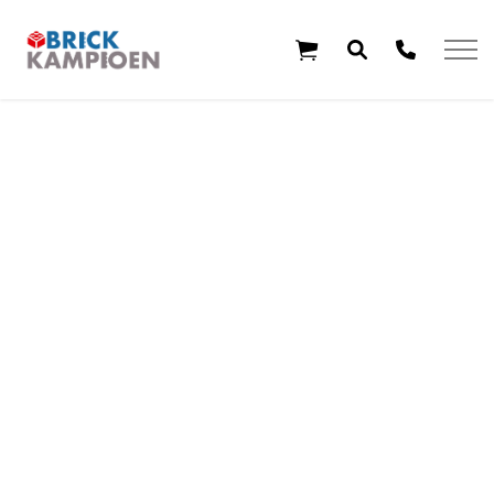
Overslaan en ga direct naar de inhoud
Home
Thema's
Leeftijd
Aanbiedingen
Exclusieve sets