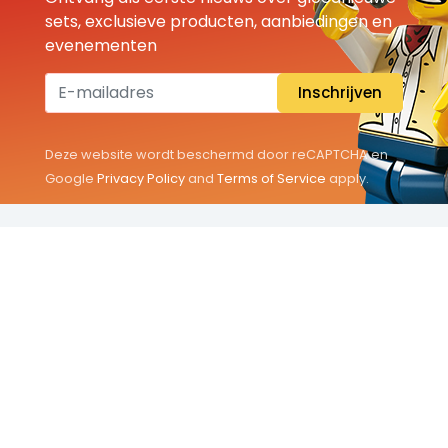
sets, exclusieve producten, aanbiedingen en
evenementen
Inschrijven
Deze website wordt beschermd door reCAPTCHA en
Google
Privacy Policy
and
Terms of Service
apply.
THEMA'S
Classic
Friends
City
Minifigures