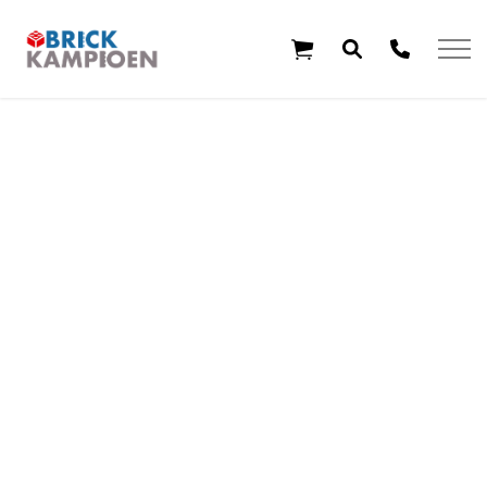
Overslaan en ga direct naar de inhoud
Home
Thema's
Leeftijd
Aanbiedingen
Exclusieve sets