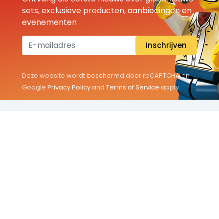
sets, exclusieve producten, aanbiedingen en
evenementen
Inschrijven
Deze website wordt beschermd door reCAPTCHA en
Google
Privacy Policy
and
Terms of Service
apply.
THEMA'S
Classic
Friends
City
Minifigures