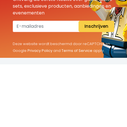
sets, exclusieve producten, aanbiedingen en
evenementen
Inschrijven
Deze website wordt beschermd door reCAPTCHA en
Google
Privacy Policy
and
Terms of Service
apply.
THEMA'S
Classic
Friends
City
Minifigures