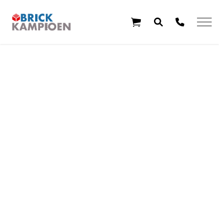
Overslaan en ga direct naar de inhoud
Home
Thema's
Leeftijd
Aanbiedingen
Exclusieve sets