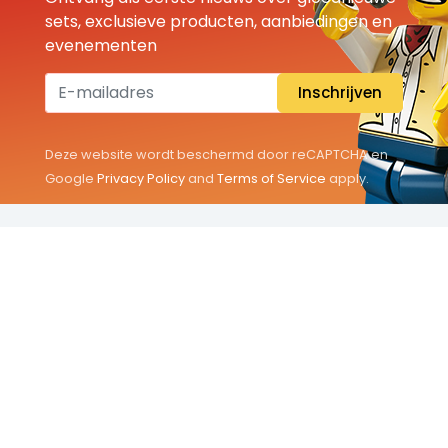
sets, exclusieve producten, aanbiedingen en
evenementen
Inschrijven
Deze website wordt beschermd door reCAPTCHA en
Google
Privacy Policy
and
Terms of Service
apply.
THEMA'S
Classic
Friends
City
Minifigures