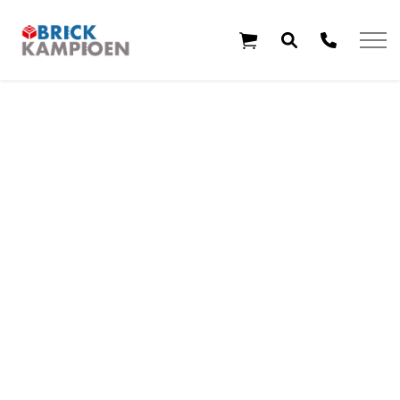
Overslaan en ga direct naar de inhoud
Home
Thema's
Leeftijd
Aanbiedingen
Exclusieve sets