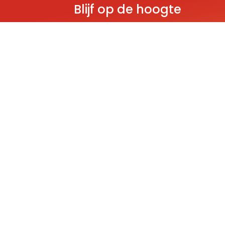
Blijf op de hoogte
Ontvang als eerste nieuws over gloedn
producten, aanbiedingen en evenem
Deze website wordt beschermd door reCAPT
Policy
and
Terms of Service
apply.
THEMA'S
Classic
Ninjago