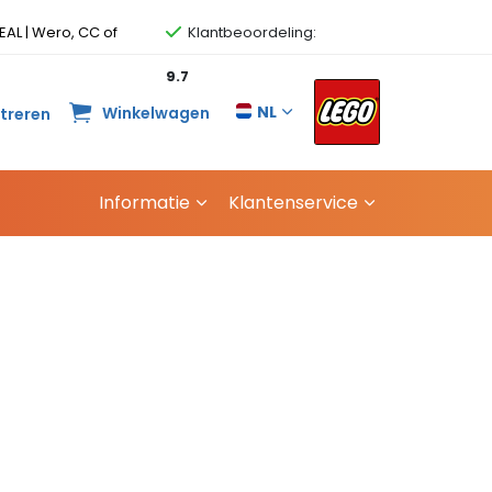
EAL | Wero, CC of
Klantbeoordeling:
9.7
NL
Winkelwagen
streren
Informatie
Klantenservice