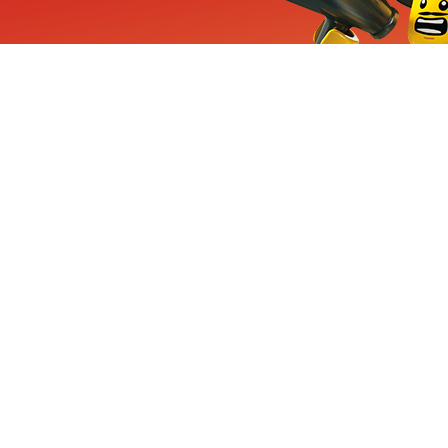
ieuwe sets, exclusieve
enten
Inschrijven
CHA en Google
Privacy
KLANTENSE
Mindstorms
Contact Op