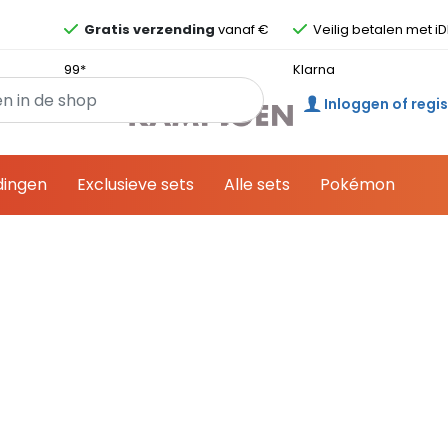
Overslaan en ga direct naar de inhoud
Gratis verzending
vanaf €
Veilig betalen met iD
99*
Klarna
Inloggen of regi
dingen
Exclusieve sets
Alle sets
Pokémon