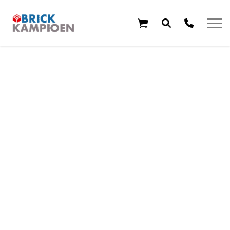
Overslaan en ga direct naar de inhoud
Home
Thema's
Leeftijd
Aanbiedingen
Exclusieve sets