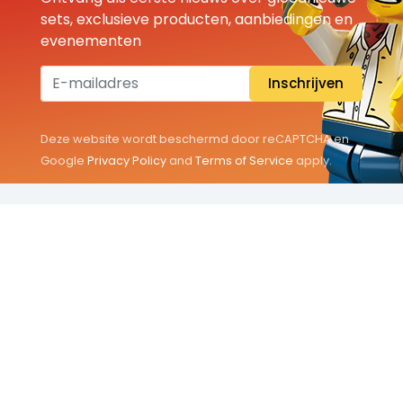
sets, exclusieve producten, aanbiedingen en
evenementen
Inschrijven
Deze website wordt beschermd door reCAPTCHA en
Google
Privacy Policy
and
Terms of Service
apply.
THEMA'S
Classic
Friends
City
Minifigures