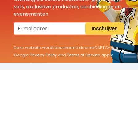
sets, exclusieve producten, aanbiedingen en
evenementen
Inschrijven
Deze website wordt beschermd door reCAPTCHA en
Google
Privacy Policy
and
Terms of Service
apply.
THEMA'S
Classic
Friends
City
Minifigures