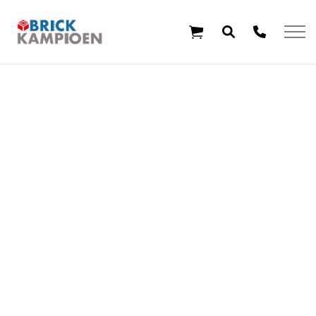
Overslaan en ga direct naar de inhoud
Home
Thema's
Leeftijd
Aanbiedingen
Exclusieve sets