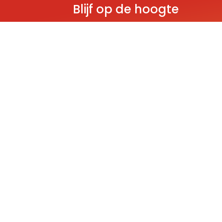
Blijf op de hoogte
Ontvang als eerste nieuws over gloedn
producten, aanbiedingen en evenem
Deze website wordt beschermd door reCAPT
Policy
and
Terms of Service
apply.
THEMA'S
Classic
Ninjago