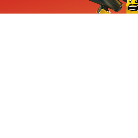
ieuwe sets, exclusieve
enten
Inschrijven
CHA en Google
Privacy
KLANTENSE
Mindstorms
Contact Op