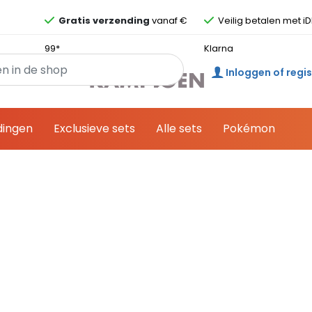
Overslaan en ga direct naar de inhoud
Gratis verzending
vanaf €
Veilig betalen met iD
99*
Klarna
Inloggen of regi
dingen
Exclusieve sets
Alle sets
Pokémon