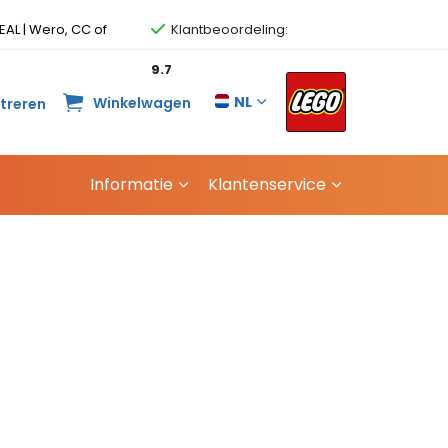
EAL | Wero, CC of
Klantbeoordeling:
9.7
NL
Winkelwagen
streren
Informatie
Klantenservice