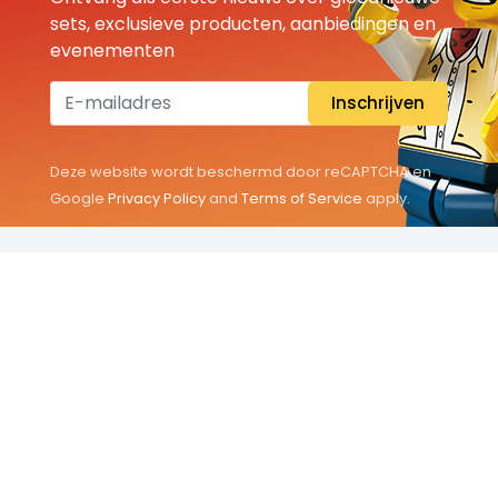
sets, exclusieve producten, aanbiedingen en
evenementen
Inschrijven
Deze website wordt beschermd door reCAPTCHA en
Google
Privacy Policy
and
Terms of Service
apply.
THEMA'S
Classic
Friends
City
Minifigures