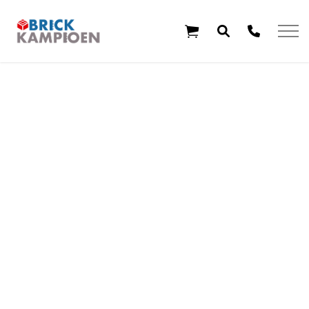
Overslaan en ga direct naar de inhoud
Home
Thema's
Leeftijd
Aanbiedingen
Exclusieve sets