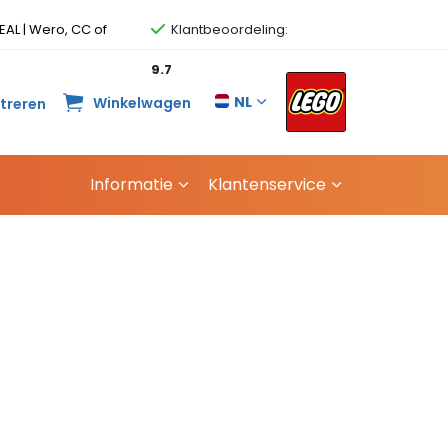
EAL | Wero, CC of
Klantbeoordeling:
9.7
NL
Winkelwagen
streren
Informatie
Klantenservice