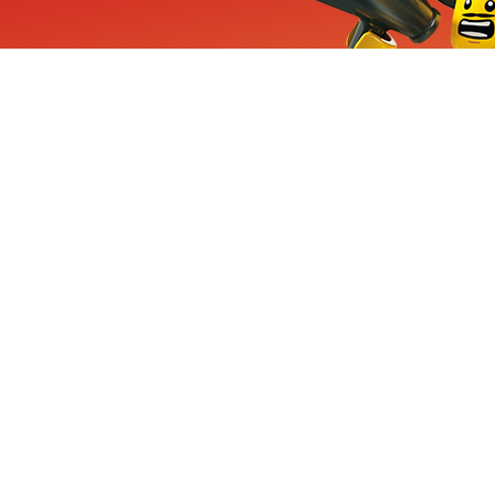
ieuwe sets, exclusieve
enten
Inschrijven
CHA en Google
Privacy
KLANTENSE
Mindstorms
Contact Op