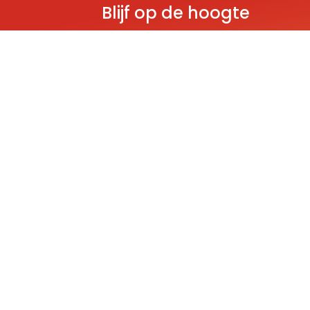
Blijf op de hoogte
Ontvang als eerste nieuws over gloedn
producten, aanbiedingen en evenem
Deze website wordt beschermd door reCAPT
Policy
and
Terms of Service
apply.
THEMA'S
Classic
Ninjago