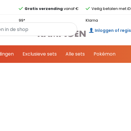
Overslaan en ga direct naar de inhoud
Gratis verzending
vanaf €
Veilig betalen met iD
99*
Klarna
Inloggen of regi
dingen
Exclusieve sets
Alle sets
Pokémon