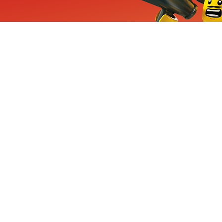
ieuwe sets, exclusieve
enten
Inschrijven
CHA en Google
Privacy
KLANTENSE
Mindstorms
Contact Op