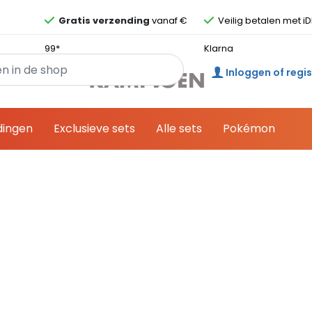
Overslaan en ga direct naar de inhoud
Gratis verzending
vanaf €
Veilig betalen met iD
99*
Klarna
Inloggen of regi
dingen
Exclusieve sets
Alle sets
Pokémon