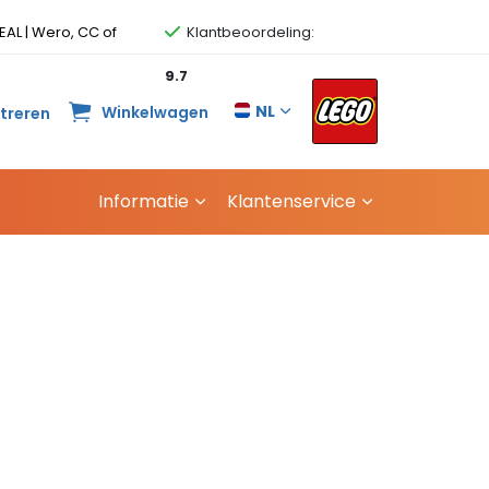
EAL | Wero, CC of
Klantbeoordeling:
9.7
NL
Winkelwagen
streren
Informatie
Klantenservice