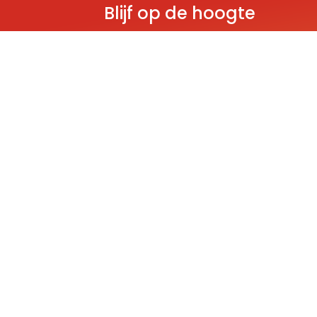
Blijf op de hoogte
Ontvang als eerste nieuws over gloedn
producten, aanbiedingen en evenem
Deze website wordt beschermd door reCAPT
Policy
and
Terms of Service
apply.
THEMA'S
Classic
Ninjago