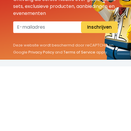
sets, exclusieve producten, aanbiedingen en
evenementen
Inschrijven
Deze website wordt beschermd door reCAPTCHA en
Google
Privacy Policy
and
Terms of Service
apply.
THEMA'S
Classic
Friends
City
Minifigures