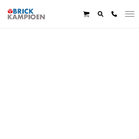
Overslaan en ga direct naar de inhoud
Home
Thema's
Leeftijd
Aanbiedingen
Exclusieve sets