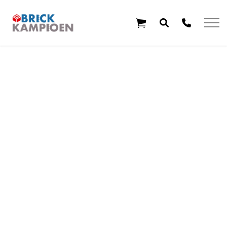
Overslaan en ga direct naar de inhoud
Home
Thema's
Leeftijd
Aanbiedingen
Exclusieve sets