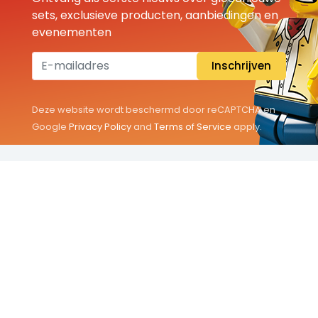
sets, exclusieve producten, aanbiedingen en
evenementen
Inschrijven
Deze website wordt beschermd door reCAPTCHA en
Google
Privacy Policy
and
Terms of Service
apply.
THEMA'S
Classic
Friends
City
Minifigures