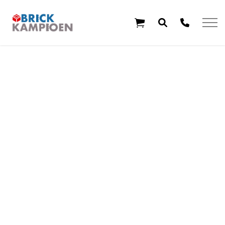
Overslaan en ga direct naar de inhoud
Home
Thema's
Leeftijd
Aanbiedingen
Exclusieve sets