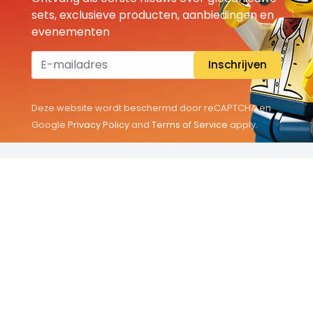
sets, exclusieve producten, aanbiedingen en
evenementen
Inschrijven
Deze website wordt beschermd door reCAPTCHA en
Google
Privacy Policy
and
Terms of Service
apply.
THEMA'S
Classic
Friends
City
Minifigures