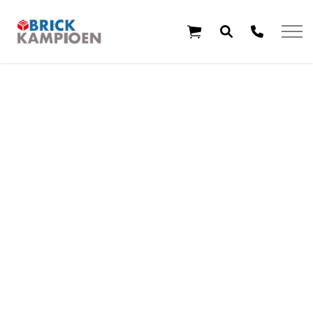
Overslaan en ga direct naar de inhoud
Home
Thema's
Leeftijd
Aanbiedingen
Exclusieve sets