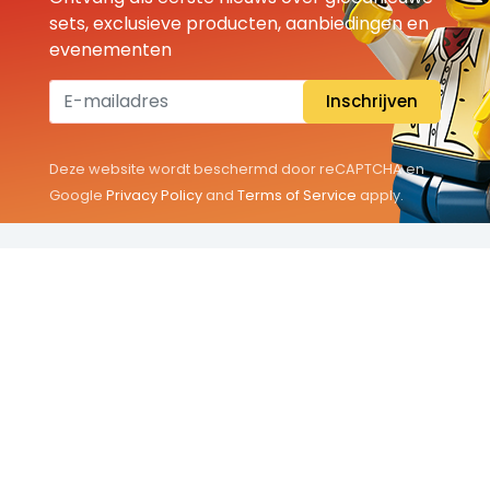
sets, exclusieve producten, aanbiedingen en
evenementen
Inschrijven
Deze website wordt beschermd door reCAPTCHA en
Google
Privacy Policy
and
Terms of Service
apply.
THEMA'S
Classic
Friends
City
Minifigures