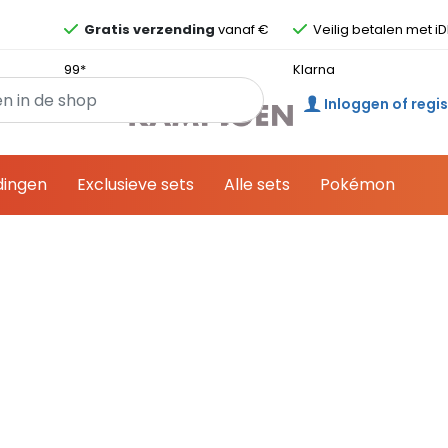
Overslaan en ga direct naar de inhoud
Gratis verzending
vanaf €
Veilig betalen met iD
99*
Klarna
Inloggen of regi
dingen
Exclusieve sets
Alle sets
Pokémon