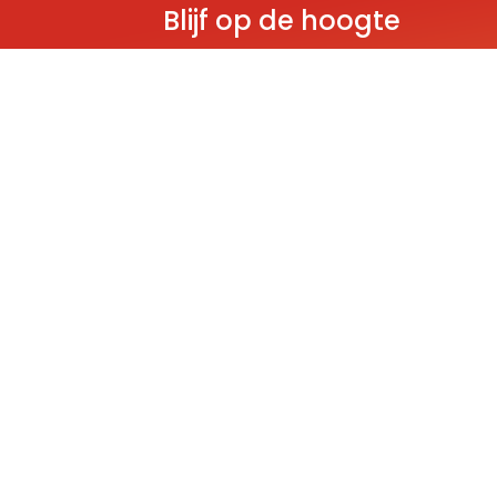
Blijf op de hoogte
Ontvang als eerste nieuws over gloedn
producten, aanbiedingen en evenem
Deze website wordt beschermd door reCAPT
Policy
and
Terms of Service
apply.
THEMA'S
Classic
Ninjago