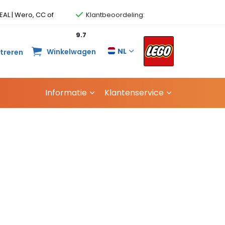
EAL | Wero, CC of
Klantbeoordeling:
9.7
NL
Winkelwagen
streren
Informatie
Klantenservice