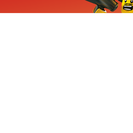
ieuwe sets, exclusieve
enten
Inschrijven
CHA en Google
Privacy
KLANTENSE
Mindstorms
Contact Op