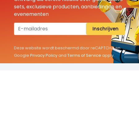
sets, exclusieve producten, aanbiedingen en
evenementen
Inschrijven
Deze website wordt beschermd door reCAPTCHA en
Google
Privacy Policy
and
Terms of Service
apply.
THEMA'S
Classic
Friends
City
Minifigures