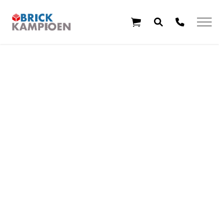
Overslaan en ga direct naar de inhoud
Home
Thema's
Leeftijd
Aanbiedingen
Exclusieve sets