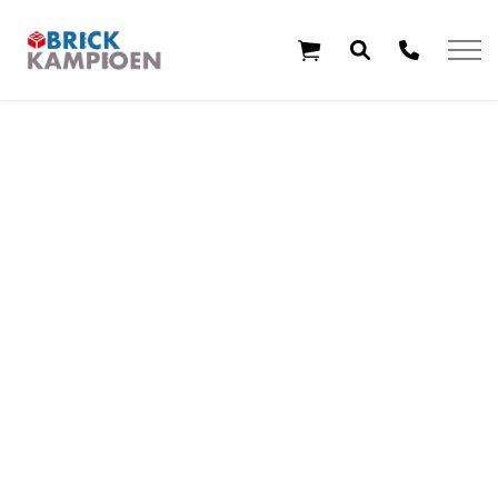
Overslaan en ga direct naar de inhoud
Home
Thema's
Leeftijd
Aanbiedingen
Exclusieve sets