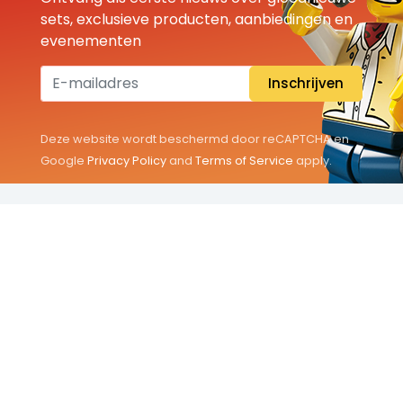
sets, exclusieve producten, aanbiedingen en
evenementen
Inschrijven
Deze website wordt beschermd door reCAPTCHA en
Google
Privacy Policy
and
Terms of Service
apply.
THEMA'S
Classic
Friends
City
Minifigures