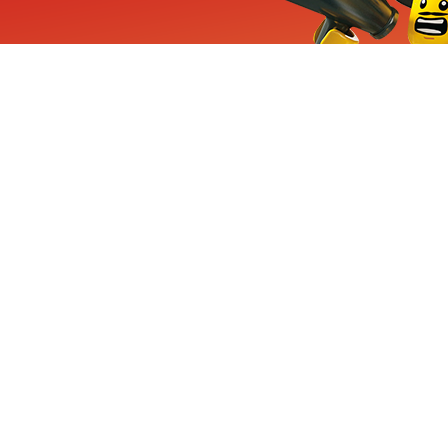
ieuwe sets, exclusieve
enten
Inschrijven
CHA en Google
Privacy
KLANTENSE
Mindstorms
Contact Op