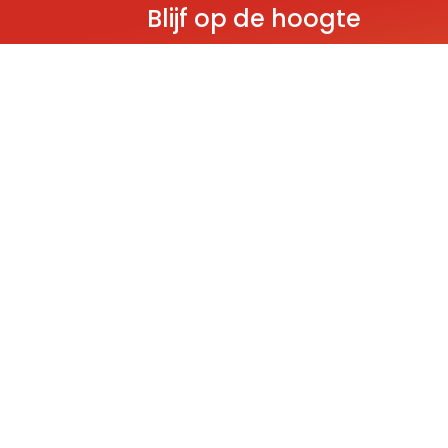
Blijf op de hoogte
Ontvang als eerste nieuws over gloedn
producten, aanbiedingen en evenem
Deze website wordt beschermd door reCAPT
Policy
and
Terms of Service
apply.
THEMA'S
Classic
Ninjago