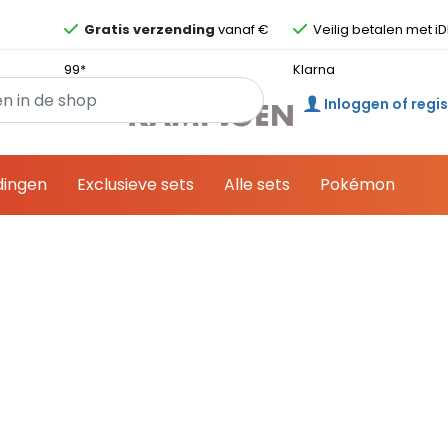
Overslaan en ga direct naar de inhoud
Gratis verzending
vanaf €
Veilig betalen met iD
99*
Klarna
Inloggen of regi
dingen
Exclusieve sets
Alle sets
Pokémon