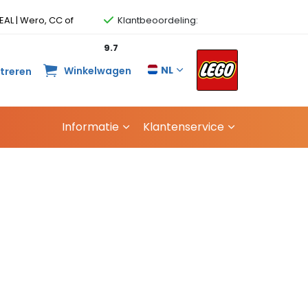
EAL | Wero, CC of
Klantbeoordeling:
9.7
NL
Winkelwagen
streren
Informatie
Klantenservice