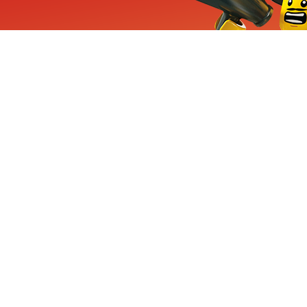
ieuwe sets, exclusieve
enten
Inschrijven
CHA en Google
Privacy
KLANTENSE
Mindstorms
Contact Op