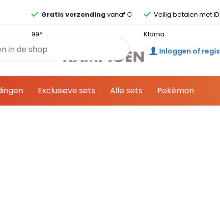
Overslaan en ga direct naar de inhoud
Gratis verzending
vanaf €
Veilig betalen met iD
99*
Klarna
Inloggen of regi
dingen
Exclusieve sets
Alle sets
Pokémon