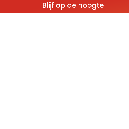
Blijf op de hoogte
Ontvang als eerste nieuws over gloedn
producten, aanbiedingen en evenem
Deze website wordt beschermd door reCAPT
Policy
and
Terms of Service
apply.
THEMA'S
Classic
Ninjago