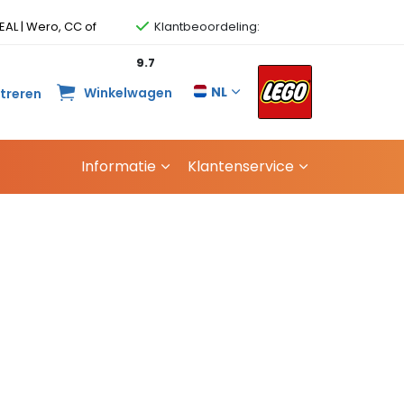
EAL | Wero, CC of
Klantbeoordeling:
9.7
NL
Winkelwagen
streren
Informatie
Klantenservice