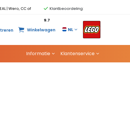
EAL | Wero, CC of
Klantbeoordeling:
9.7
NL
Winkelwagen
streren
Informatie
Klantenservice