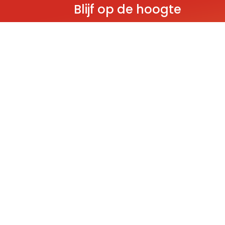
Blijf op de hoogte
Ontvang als eerste nieuws over gloedn
producten, aanbiedingen en evenem
Deze website wordt beschermd door reCAPT
Policy
and
Terms of Service
apply.
THEMA'S
Classic
Ninjago