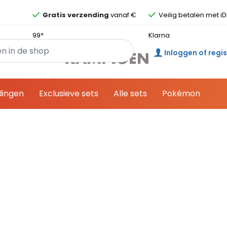
Overslaan en ga direct naar de inhoud
Gratis verzending
vanaf €
Veilig betalen met iD
99*
Klarna
Inloggen of regi
dingen
Exclusieve sets
Alle sets
Pokémon