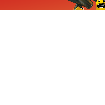
ieuwe sets, exclusieve
enten
Inschrijven
CHA en Google
Privacy
KLANTENSE
Mindstorms
Contact Op