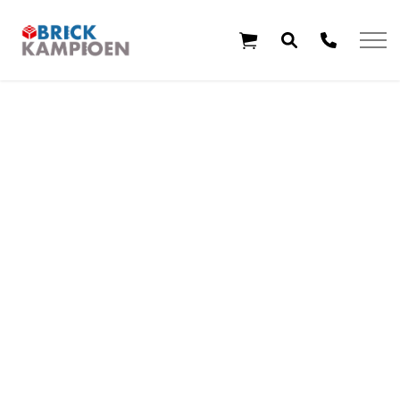
Overslaan en ga direct naar de inhoud
Home
Thema's
Leeftijd
Aanbiedingen
Exclusieve sets