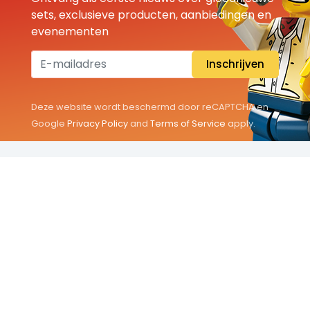
sets, exclusieve producten, aanbiedingen en
evenementen
Inschrijven
Deze website wordt beschermd door reCAPTCHA en
Google
Privacy Policy
and
Terms of Service
apply.
THEMA'S
Classic
Friends
City
Minifigures