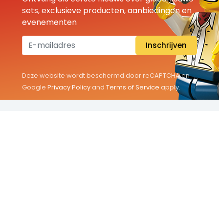
sets, exclusieve producten, aanbiedingen en
evenementen
Inschrijven
Deze website wordt beschermd door reCAPTCHA en
Google
Privacy Policy
and
Terms of Service
apply.
THEMA'S
Classic
Friends
City
Minifigures