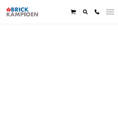
Overslaan en ga direct naar de inhoud
Home
Thema's
Leeftijd
Aanbiedingen
Exclusieve sets