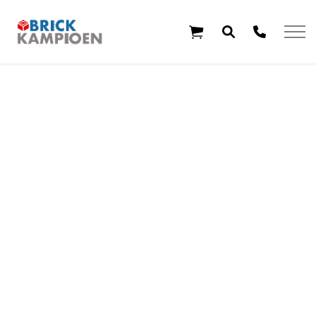
Overslaan en ga direct naar de inhoud
Home
Thema's
Leeftijd
Aanbiedingen
Exclusieve sets